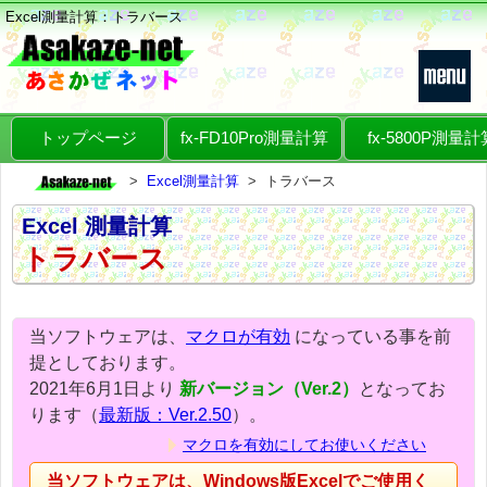
Excel測量計算：トラバース
トップページ
fx-FD10Pro測量計算
fx-5800P測量計
Excel測量計算
トラバース
Excel 測量計算
トラバース
当ソフトウェアは、
マクロが有効
になっている事を前
提としております。
2021年6月1日より
新バージョン（Ver.2）
となってお
ります（
最新版：Ver.2.50
）。
マクロを有効にしてお使いください
当ソフトウェアは、Windows版Excelでご使用く