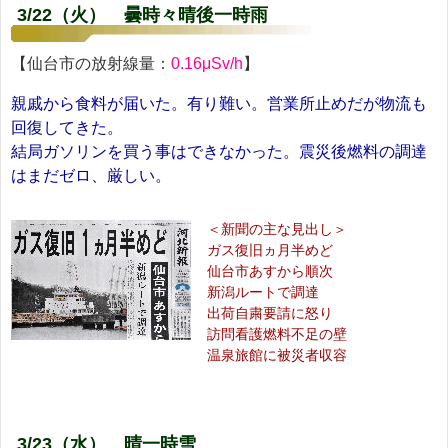
3/22（火） 曇時々晴後一時雨
【仙台市の放射線量：
0.16μSv/h
】
親戚から食料が届いた。有り難い。営業所止めだが物流も
回復してきた。
結局ガソリンを買う事はできなかった。震災後燃料の調達
はまだゼロ、厳しい。
＜新聞の主な見出し＞
ガス復旧ヵ月半めど
仙台市あすから順次
新潟ルートで調達
出荷自粛要請に怒り
訪問看護燃料不足の壁
温泉旅館に被災者収容
3/23（水） 晴一時雪