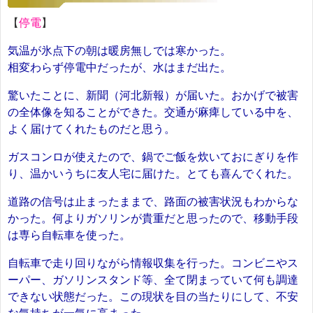
【
停電
】
気温が氷点下の朝は暖房無しでは寒かった。
相変わらず停電中だったが、水はまだ出た。
驚いたことに、新聞（河北新報）が届いた。おかげで被害
の全体像を知ることができた。交通が麻痺している中を、
よく届けてくれたものだと思う。
ガスコンロが使えたので、鍋でご飯を炊いておにぎりを作
り、温かいうちに友人宅に届けた。とても喜んでくれた。
道路の信号は止まったままで、路面の被害状況もわからな
かった。何よりガソリンが貴重だと思ったので、移動手段
は専ら自転車を使った。
自転車で走り回りながら情報収集を行った。コンビニやス
ーパー、ガソリンスタンド等、全て閉まっていて何も調達
できない状態だった。この現状を目の当たりにして、不安