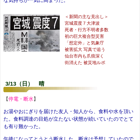
な気持ちが一気に高まった。
＜新聞の主な見出し＞
宮城震度７大津波
死者・行方不明者多数
初の巨大複合型災害
「想定外」と気象庁
被害拡大 写真で追う
仙台市内も爪痕深く
街消えた 被災地ルポ
3/13（日） 晴
【
停電・断水
】
お湯やおにぎりを届けた友人・知人から、食料や水を頂い
た。食料調達の目処が立たない状態が続いていたのでとて
も有り難かった。
午後になってとうとう断水した。断水は予想していたので