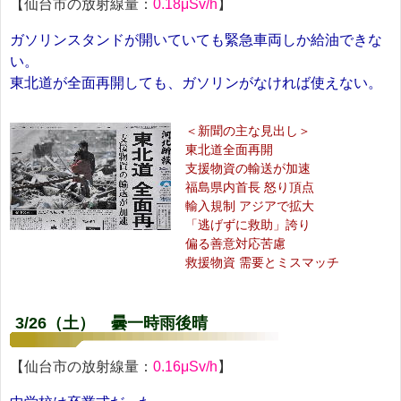
【仙台市の放射線量：
0.18μSv/h
】
ガソリンスタンドが開いていても緊急車両しか給油できな
い。
東北道が全面再開しても、ガソリンがなければ使えない。
＜新聞の主な見出し＞
東北道全面再開
支援物資の輸送が加速
福島県内首長 怒り頂点
輸入規制 アジアで拡大
「逃げずに救助」誇り
偏る善意対応苦慮
救援物資 需要とミスマッチ
3/26（土） 曇一時雨後晴
【仙台市の放射線量：
0.16μSv/h
】