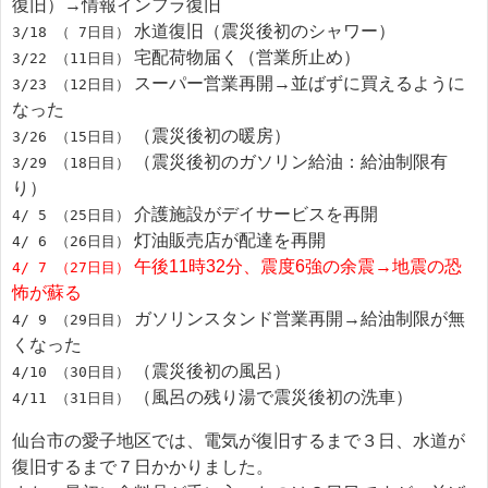
復旧）→情報インフラ復旧
水道復旧（震災後初のシャワー）
3/18 （ 7日目）
宅配荷物届く（営業所止め）
3/22 （11日目）
スーパー営業再開→並ばずに買えるように
3/23 （12日目）
なった
（震災後初の暖房）
3/26 （15日目）
（震災後初のガソリン給油：給油制限有
3/29 （18日目）
り）
介護施設がデイサービスを再開
4/ 5 （25日目）
灯油販売店が配達を再開
4/ 6 （26日目）
午後11時32分、震度6強の余震→地震の恐
4/ 7 （27日目）
怖が蘇る
ガソリンスタンド営業再開→給油制限が無
4/ 9 （29日目）
くなった
（震災後初の風呂）
4/10 （30日目）
（風呂の残り湯で震災後初の洗車）
4/11 （31日目）
仙台市の愛子地区では、電気が復旧するまで３日、水道が
復旧するまで７日かかりました。