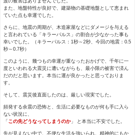
波の被害はありませんでした。
また、地盤特性が良好で、建築物の基礎地盤として恵まれ
ていた点も幸運でした。
さらに、地震の周期が、木造家屋などにダメージを与える
と言われている「キラーパルス」の割合が少なかった事も
幸いでした。（キラーパルス：1秒～2秒、今回の地震：0.5
秒～0.7秒）
このように、幾つもの幸運が重なったおかげで、千年に一
度といわれる大震災に遭いながらも、最小限の被害で済ん
だのだと思います。本当に運が良かったと思っておりま
す。
そして、震災後直面したのは、厳しい現実でした。
頻発する余震の恐怖と、生活に必要なものが何も手に入ら
ない状況に、
「
この先どうなってしまうのか
」 と本当に不安でした。
先が見えない中で、不便な生活を強いられ、精神的にもか