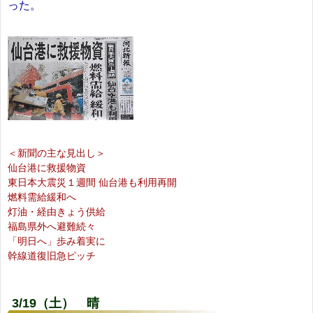
った。
＜新聞の主な見出し＞
仙台港に救援物資
東日本大震災１週間 仙台港も利用再開
燃料需給緩和へ
灯油・経由きょう供給
福島県外へ避難続々
「明日へ」歩み着実に
幹線道復旧急ピッチ
3/19（土） 晴