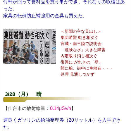
何軒か回って食料品を買う事ができ、それなりの収穫はあ
った。
家具の転倒防止補強用の金具も買えた。
＜新聞の主な見出し＞
集団避難 動き相次ぐ
宮城・南三陸で説明会
「危険な水」大きな障害
内定取り消し相次ぐ
復興に がれきの「壁」
陸に船、街中に車散在・・・
処理 見通しつかず
3/28（月） 晴
【仙台市の放射線量：
0.14μSv/h
】
運良くガソリンの給油整理券（20リットル）を入手でき
た。