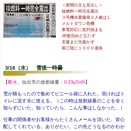
＜新聞の主な見出し＞
核燃料一時完全露出
３号機水素爆発２人被ばく
メルトダウン危機
東電対応に批判強まる
JR復旧めど立たず
支援まだ光届かず
南三陸に１０００遺体
3/16（水） 雪後一時曇
【
断水
、仙台市の放射線量：
0.33μSv/h
】
雪が積もったので集めてビニール袋に入れた。溶ければト
イレに流す水に使える。（この時は放射線量のことを全く
知らずにいた。知っていたら、こんな事はしなかった。）
仕事の関係者やお客様からたくさんメールを頂いた。皆心
配してくれている。ありがたい。この先どうなるのかわか