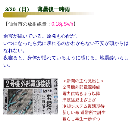
3/20（日） 薄曇後一時雨
【仙台市の放射線量：
0.18μSv/h
】
余震が続いている。原発も心配だ。
いつになったら元に戻れるのかわからない不安が頭からは
なれない。
夜寝ると、身体が揺れているように感じる。地震酔いらし
い。
＜新聞の主な見出し＞
２号機外部電源接続
電力供給きょう以降
津波猛威まざまざ
冷却システム復活期待
新しい命 避難所で誕生
暮らし再生一歩ずつ