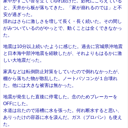
家中がすごい音を立ててゆれ続けた。必死にこらえている
と、天井から板が落ちてきた。「家が崩れるのでは」と不
安が過ぎった。
揺れはさらに激しさを増して長く・長く続いた。その間し
がみついているのがやっとで、動くことは全くできなかっ
た。
地震は10分以上続いたように感じた。過去に宮城県沖地震
と日本海中部沖地震を経験したが、それよりもはるかに激
しい大地震だった。
家具などは転倒防止対策をしていたので倒れなかったが、
棚から落ちた物が散乱した。ノートパソコンが１台壊れ
た。他には大きな被害は無かった。
地震が発生した直後に停電した。念のためブレーカーを
OFFにした。
水道は出たので浴槽に水を張った。何れ断水すると思い、
ありったけの容器に水を汲んだ。ガス（プロパン）も使え
た。