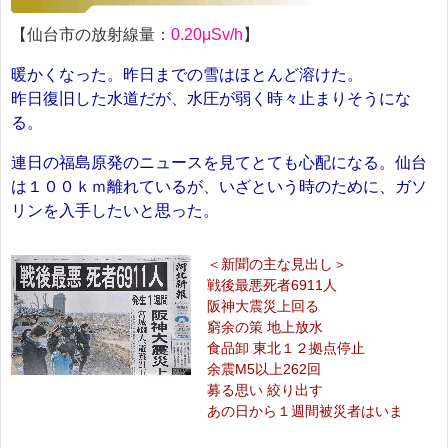
【仙台市の放射線量：
0.20μSv/h
】
暖かくなった。昨日までの雪はほとんど溶けた。
昨日復旧した水道だが、水圧が弱く時々止まりそうにな
る。
連日の福島原発のニュースを見てとても心配になる。仙台
は１００ｋｍ離れているが、いざという時のために、ガソ
リンを入手したいと思った。
＜新聞の主な見出し＞
戦後最悪死者6911人
阪神大震災上回る
窮余の策 地上放水
食品卸 東北１２拠点停止
余震M5以上262回
募る思い 絞り出す
あの日から１週間被災者はいま