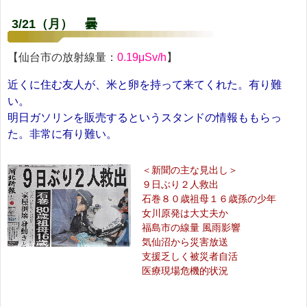
3/21（月） 曇
【仙台市の放射線量：
0.19μSv/h
】
近くに住む友人が、米と卵を持って来てくれた。有り難
い。
明日ガソリンを販売するというスタンドの情報ももらっ
た。非常に有り難い。
＜新聞の主な見出し＞
９日ぶり２人救出
石巻８０歳祖母１６歳孫の少年
女川原発は大丈夫か
福島市の線量 風雨影響
気仙沼から災害放送
支援乏しく被災者自活
医療現場危機的状況