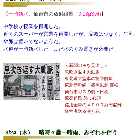
【
一時断水
、仙台市の放射線量：
0.13μSv/h
】
中学校が授業を再開した。
近くのスーパーが営業を再開したが、品数は少なく、牛乳
や卵は置いてないようだ。
水道が一時断水した。まだ水のくみ置きが必要だ。
＜新聞の主な見出し＞
息吹き返す大動脈
東北道大型車の制限解除
東北新幹線 盛岡以北 運転
仙台市ガスの復旧日程
原発難民 怒り心頭
信用金庫の４０００万円盗難
犠牲者送る涙と花
3/24（木） 晴時々曇一時雨、みぞれを伴う