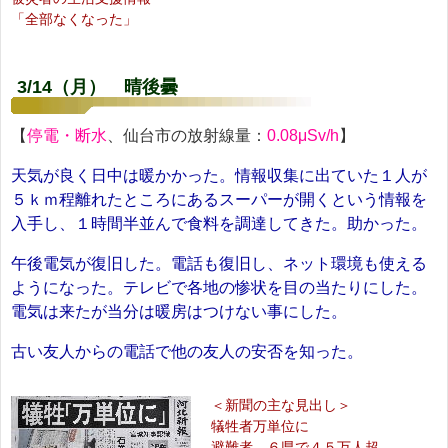
「全部なくなった」
3/14（月） 晴後曇
【
停電・断水
、仙台市の放射線量：
0.08μSv/h
】
天気が良く日中は暖かかった。情報収集に出ていた１人が
５ｋｍ程離れたところにあるスーパーが開くという情報を
入手し、１時間半並んで食料を調達してきた。助かった。
午後電気が復旧した。電話も復旧し、ネット環境も使える
ようになった。テレビで各地の惨状を目の当たりにした。
電気は来たが当分は暖房はつけない事にした。
古い友人からの電話で他の友人の安否を知った。
＜新聞の主な見出し＞
犠牲者万単位に
避難者、６県で４５万人超