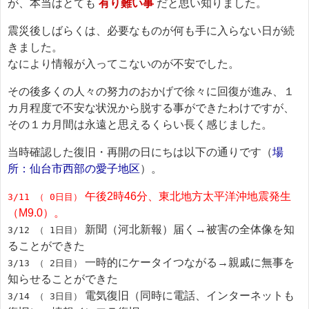
が、本当はとても
有り難い事
だと思い知りました。
震災後しばらくは、必要なものが何も手に入らない日が続
きました。
なにより情報が入ってこないのが不安でした。
その後多くの人々の努力のおかげで徐々に回復が進み、１
カ月程度で不安な状況から脱する事ができたわけですが、
その１カ月間は永遠と思えるくらい長く感じました。
当時確認した復旧・再開の日にちは以下の通りです（
場
所：仙台市西部の愛子地区
）。
午後2時46分、東北地方太平洋沖地震発生
3/11 （ 0日目）
（M9.0）。
新聞（河北新報）届く→被害の全体像を知
3/12 （ 1日目）
ることができた
一時的にケータイつながる→親戚に無事を
3/13 （ 2日目）
知らせることができた
電気復旧（同時に電話、インターネットも
3/14 （ 3日目）