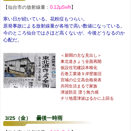
【仙台市の放射線量：
0.12μSv/h
】
寒い日が続いている。花粉症もつらい。
原発事故による放射線量が各地で高い数値になっている。
今のところ仙台ではさほど高くないが、今後どうなるのか
心配だ。
＜新聞の主な見出し＞
東北道きょう全面再開
仮設住宅建設本格化
石巻工業港９岸壁復旧
宮城の公立高合格発表
共同生活まるで家族
津波防災 漂う無力感
チリ地震津波はるかに上回る
3/25（金） 曇後一時雨