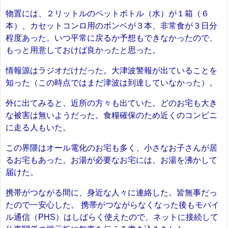
物置には、２リットルのペットボトル（水）が１箱（６
本）、カセットコンロ用のボンベが３本、非常食が３日分
程度あった。いつ平常に戻るか予想もできなかったので、
もっと用意しておけば良かったと思った。
情報源はラジオだけだった。大津波警報が出ていることを
知った（この時点ではまだ津波は到達していなかった）。
外に出てみると、近所の方々も出ていた。どのお宅も大き
な被害は無いようだった。食糧確保のため近くのコンビニ
に走る人もいた。
この界隈はオール電化のお宅も多く、小さなお子さんが居
るお宅もあった。お湯が必要なお宅には、お湯を沸かして
届けた。
携帯がつながる間に、身近な人々に連絡した。皆無事だっ
たので一安心した。 携帯がつながらなくなった後もモバイ
ル通信（PHS）はしばらく使えたので、ネットに接続して