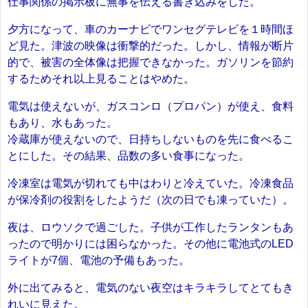
仕事関係の掲示板に無事を伝える書き込みをした。
夕方になって、車のカーナビでワンセグテレビを１時間ほ
ど見た。津波の映像は衝撃的だった。しかし、情報が断片
的で、被害の全体像は把握できなかった。ガソリンを節約
するためそれ以上見ることはやめた。
電気は使えないが、ガスコンロ（プロパン）が使え、食料
もあり、水もあった。
冷蔵庫が使えないので、日持ちしないものを先に食べるこ
とにした。その結果、品数の多い食事になった。
冷凍室は電気が切れても中はわりと冷えていた。冷凍食品
が保冷剤の役割をしたようだ（次の日でも凍っていた）。
夜は、ロウソクで過ごした。子供が工作したランタンもあ
ったので明かりには困らなかった。その他に電池式のLED
ライトが7個、電池の予備もあった。
外に出てみると、電気のない夜空はキラキラしてとてもき
れいに見えた。