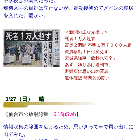
中学校は卒業式だった。
燃料入手の目処は立たないが、震災後初めてメインの暖房
を入れた。暖かい。
＜新聞の主な見出し＞
死者１万人超す
震災２週間 不明１万７０００人超
教員移動１日付変えず
宮城県知事「飲料水安全」
あす「ゆりあげ港朝市」
避難所に思い出の写真
遺体確認 時間との闘い
3/27（日） 晴
【仙台市の放射線量：
0.15μSv/h
】
情報収集の範囲を広げるため、思いきって車で買い出しに
出てみた。