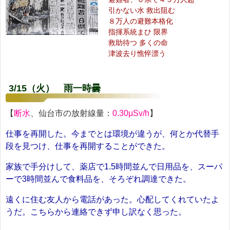
引かない水 救出阻む
８万人の避難本格化
指揮系統まひ 限界
救助待つ 多くの命
津波去り憔悴漂う
3/15（火） 雨一時曇
【
断水
、仙台市の放射線量：
0.30μSv/h
】
仕事を再開した。今までとは環境が違うが、何とか代替手
段を見つけ、仕事を再開することができた。
家族で手分けして、薬店で1.5時間並んで日用品を、スーパ
ーで3時間並んで食料品を、そろぞれ調達できた。
遠くに住む友人から電話があった。心配してくれていたよ
うだ。こちらから連絡できず申し訳なく思った。