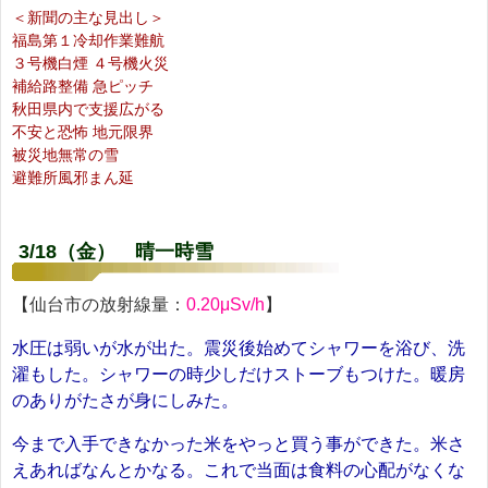
＜新聞の主な見出し＞
福島第１冷却作業難航
３号機白煙 ４号機火災
補給路整備 急ピッチ
秋田県内で支援広がる
不安と恐怖 地元限界
被災地無常の雪
避難所風邪まん延
3/18（金） 晴一時雪
【仙台市の放射線量：
0.20μSv/h
】
水圧は弱いが水が出た。震災後始めてシャワーを浴び、洗
濯もした。シャワーの時少しだけストーブもつけた。暖房
のありがたさが身にしみた。
今まで入手できなかった米をやっと買う事ができた。米さ
えあればなんとかなる。これで当面は食料の心配がなくな