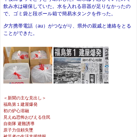
飲み水は確保していた。水を入れる容器が足りなかったの
で、ゴミ袋と段ボール箱で簡易水タンクを作った。
夕方携帯電話（au）がつながり、県外の親戚と連絡をとる
ことができた。
＜新聞の主な見出し＞
福島第１建屋爆発
初の炉心溶融
見えぬ恐怖おびえる住民
自衛隊 避難誘導
原子力信頼失墜
被災者の生活支援情報