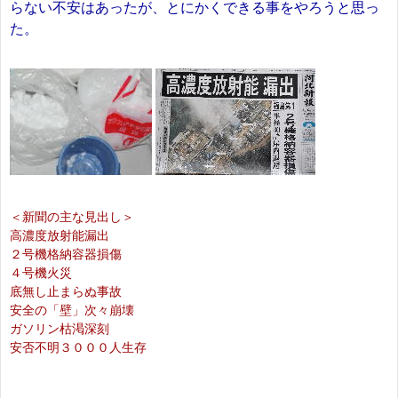
らない不安はあったが、とにかくできる事をやろうと思っ
た。
＜新聞の主な見出し＞
高濃度放射能漏出
２号機格納容器損傷
４号機火災
底無し止まらぬ事故
安全の「壁」次々崩壊
ガソリン枯渇深刻
安否不明３０００人生存