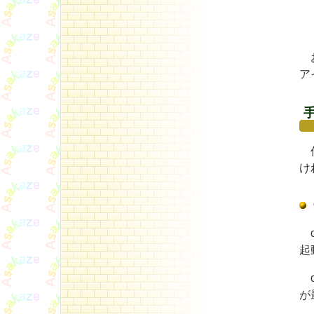
お
ア
作
け
c
起
c
が