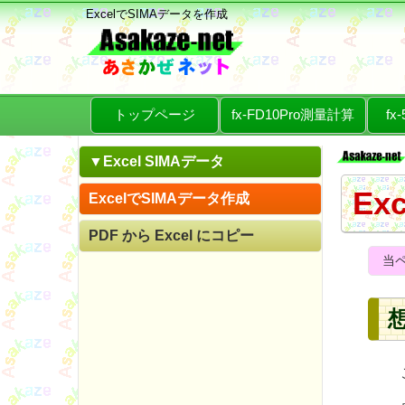
ExcelでSIMAデータを作成
トップページ
fx-FD10Pro測量計算
fx
▼Excel SIMAデータ
Ex
ExcelでSIMAデータ作成
PDF から Excel にコピー
当
こ