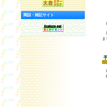
「
閑話・雑記サイト
座
座
ま
「
座
E