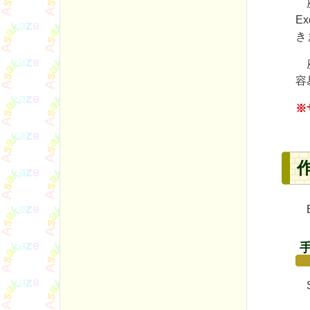
座
E
き
座
容
※
E
S